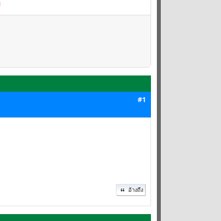
ิ
#1
อ้างถึง