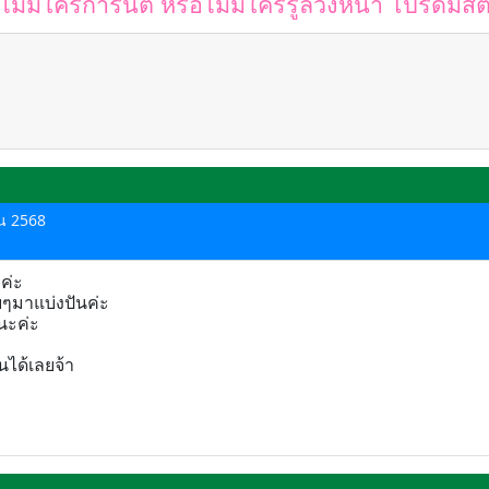
ไม่มีใครการันตี หรือไม่มีใครรู้ล่วงหน้า โปรดมีสต
ยน 2568
บค่ะ
ๆมาแบ่งปันค่ะ
งนะค่ะ
นได้เลยจ้า