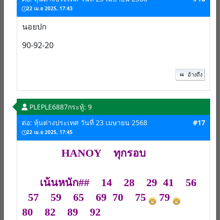
22 เม.ย 2025, 17:43
นอยปก
90-92-20
อ้างถึง
PLEPLE6887
กระทู้: 9
ต่อ: หุ้นต่างประเทศ วันที่ 23 เมษายน 2568
#17
22 เม.ย 2025, 17:45
HANOY ทุกรอบ
เน้นหนัก## 14 28 29 41 56
57 59 65 69 70 75
79
80 82 89 92