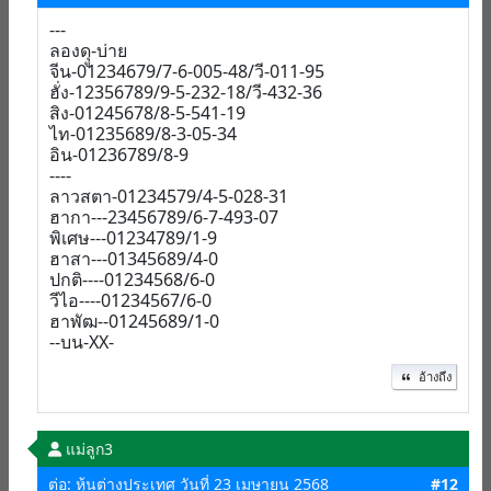
---
ลองดุู-บ่าย
จีน-01234679/7-6-005-48/วี-011-95
ฮั่ง-12356789/9-5-232-18/วี-432-36
สิง-01245678/8-5-541-19
ไท-01235689/8-3-05-34
อิน-01236789/8-9
----
ลาวสตา-01234579/4-5-028-31
ฮากา---23456789/6-7-493-07
พิเศษ---01234789/1-9
ฮาสา---01345689/4-0
ปกติ----01234568/6-0
วีไอ----01234567/6-0
ฮาพัฒ--01245689/1-0
--บน-XX-
อ้างถึง
แม่ลูก3
ต่อ: หุ้นต่างประเทศ วันที่ 23 เมษายน 2568
#12