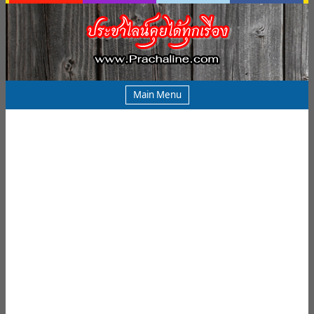
Main Menu