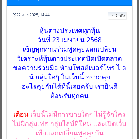
22 เม.ย 2025, 14:44
อ้างถึง
หุ้นต่างประเทศทุกหุ้น
วันที่ 23 เมษายน 2568
เชิญทุกท่านร่วมพูดคุยแลกเปลี่ยน
วิเคราะห์หุ้นต่างประเทศปิดเปิดตลาด
ขอความร่วมมือ ห้ามโพสต์เบอร์โทร ไ ล
น์ กลุ่มใดๆ ในเว็บนี้ อยากคุย
อะไรคุยกันได้ที่นี้เลยครับ เรายินดี
ต้อนรับทุกคน
เตือน
เว็บนี้ไม่มีการขายใดๆ ไม่รู้จักใคร
ไม่มีกลุ่มเฟส กลุ่มไลน์ที่ใหน และเปิดเว็บ
เพื่อแลกเปลี่ยนพูดคุยกัน