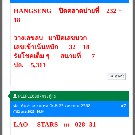
HANGSENG ปิดตลาดบ่ายที่ 232 +
18
วางเลขลบ มาปิดเลขบวก
เลขเข้าเน้นหนัก 32 18
รัยโชคเต็ม ๆ สนามที่ 7
ปล. 5,311
อ้างถึง
PLEPLE6887
กระทู้: 9
ต่อ: หุ้นต่างประเทศ วันที่ 23 เมษายน 2568
#7
22 เม.ย 2025, 16:04
LAO STARS ::: 028--31