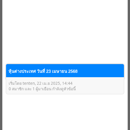
หุ้นต่างประเทศ วันที่ 23 เมษายน 2568
เริ่มโดย tenten, 22 เม.ย 2025, 14:44
0 สมาชิก และ 1 ผู้มาเยือน กำลังดูหัวข้อนี้