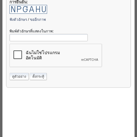
การยืนยัน:
ฟังตัวอักษร
/
ขออีกภาพ
พิมพ์ตัวอักษรที่แสดงในภาพ: