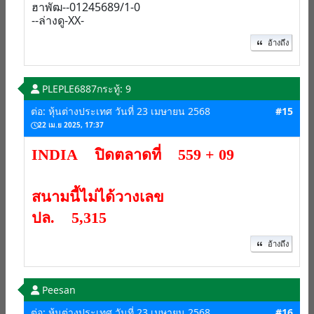
ฮาพัฒ--01245689/1-0
--ล่างดู-XX-
อ้างถึง
PLEPLE6887
กระทู้: 9
ต่อ: หุ้นต่างประเทศ วันที่ 23 เมษายน 2568
#15
22 เม.ย 2025, 17:37
INDIA ปิดตลาดที่ 559 + 09
สนามนี้ไม่ได้วางเลข
ปล. 5,315
อ้างถึง
Peesan
ต่อ: หุ้นต่างประเทศ วันที่ 23 เมษายน 2568
#16