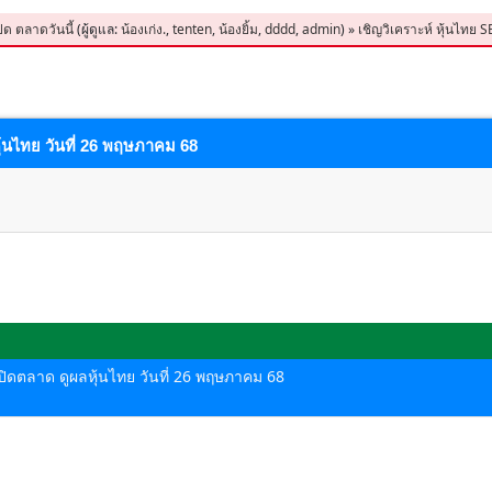
ปิด ตลาดวันนี้
(ผู้ดูแล:
น้องเก่ง.
,
tenten
,
น้องยิ้ม
,
dddd
,
admin
)
»
เชิญวิเคราะห์ หุ้นไทย 
ุ้นไทย วันที่ 26 พฤษภาคม 68
ด-ปิดตลาด ดูผลหุ้นไทย วันที่ 26 พฤษภาคม 68