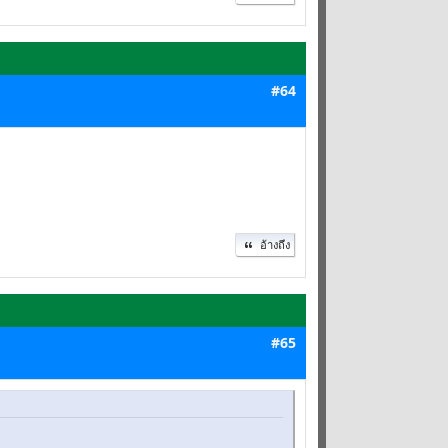
#64
อ้างถึง
#65