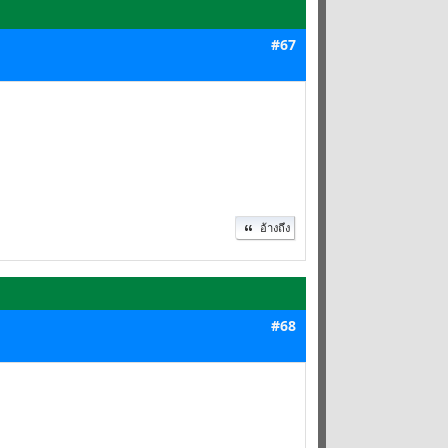
#67
อ้างถึง
#68