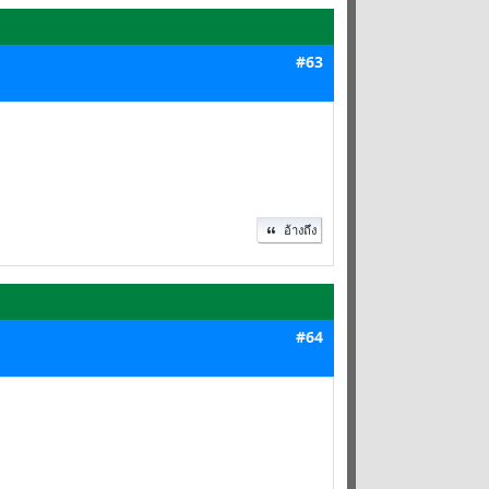
#63
อ้างถึง
#64