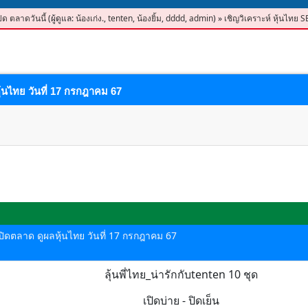
ปิด ตลาดวันนี้
(ผู้ดูแล:
น้องเก่ง.
,
tenten
,
น้องยิ้ม
,
dddd
,
admin
)
»
เชิญวิเคราะห์ หุ้นไทย 
ุ้นไทย วันที่ 17 กรกฎาคม 67
ด-ปิดตลาด ดูผลหุ้นไทย วันที่ 17 กรกฎาคม 67
ลุ้นพี่ไทย_น่ารักกับtenten 10 ชุด
เปิดบ่าย - ปิดเย็น