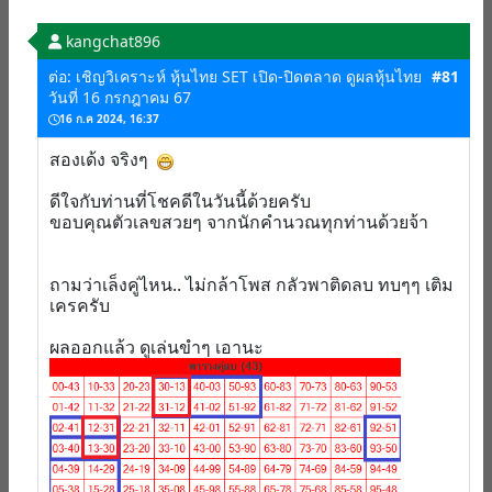
kangchat896
ต่อ: เชิญวิเคราะห์ หุ้นไทย SET เปิด-ปิดตลาด ดูผลหุ้นไทย
#81
วันที่ 16 กรกฎาคม 67
16 ก.ค 2024, 16:37
สองเด้ง จริงๆ
ดีใจกับท่านที่โชคดีในวันนี้ด้วยครับ
ขอบคุณตัวเลขสวยๆ จากนักคำนวณทุกท่านด้วยจ้า
ถามว่าเล็งคู่ไหน.. ไม่กล้าโพส กลัวพาติดลบ ทบๆๆ เติม
เครครับ
ผลออกแล้ว ดูเล่นขำๆ เอานะ