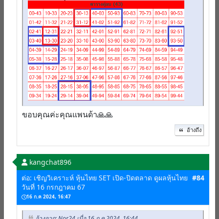
ขอบคุณค่ะคุณแพนด้า🙏🙏
อ้างถึง
kangchat896
ต่อ: เชิญวิเคราะห์ หุ้นไทย SET เปิด-ปิดตลาด ดูผลหุ้นไทย
#84
วันที่ 16 กรกฎาคม 67
16 ก.ค 2024, 16:47
อ้างจาก: Nor24 เมื่อ 16 ก.ค 2024, 16:44