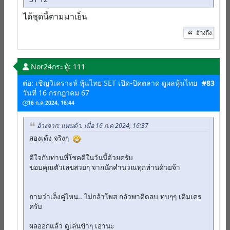
ได้ชุดนี้ตามมาเย็น
อ้างถึง
Nor24
กระทู้: 111
ต่อ: เชิญวิเคราะห์ หุ้นไทย SET เปิด-ปิดตลาด ดูผลหุ้นไทย
#83
วันที่ 16 กรกฎาคม 67
16 ก.ค 2024, 16:44
อ้างจาก: แพนด้า. เมื่อ 16 ก.ค 2024, 16:37
สองเด้ง จริงๆ
ดีใจกับท่านที่โชคดีในวันนี้ด้วยครับ
ขอบคุณตัวเลขสวยๆ จากนักคำนวณทุกท่านด้วยจ้า
ถามว่าเล็งคู่ไหน.. ไม่กล้าโพส กลัวพาติดลบ ทบๆๆ เติมเคร
ครับ
ผลออกแล้ว ดูเล่นขำๆ เอานะ