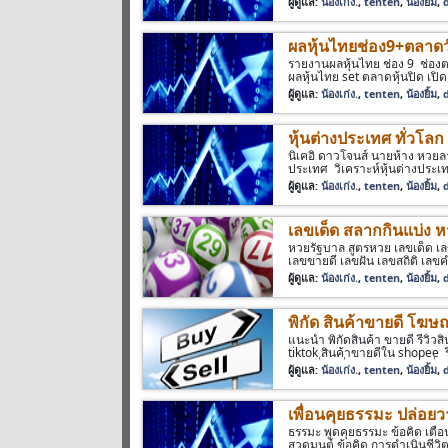
ผู้ดูแล:
น้องเก่ง.
,
tenten
,
น้องยิ้ม
,
ผลหุ้นไทยช่อง9+ตลาดวั
รายงานผลหุ้นไทย ช่อง 9 ช่องตล
ผลหุ้นไทย set ตลาดหุ้นปิด เปิด M
ผู้ดูแล:
น้องเก่ง.
,
tenten
,
น้องยิ้ม
,
หุ้นต่างประเทศ ทั่วโลก
นิเคอิ ดาวโจนส์ นายห้าง หวยลา
ประเทศ วิเคราะห์หุ้นต่างประเทศ
ผู้ดูแล:
น้องเก่ง.
,
tenten
,
น้องยิ้ม
,
เลขเด็ด สลากกินแบ่ง ห
หวยรัฐบาล สูตรหวย เลขเด็ด เล
เลขขายดี เลขฝัน เลขสถิติ เลขค
ดวง สถิติหวย ตรวจหวย ทำนายฝ
ผู้ดูแล:
น้องเก่ง.
,
tenten
,
น้องยิ้ม
,
พิกัด สินค้าขายดี โฆษ
แนะนำ พิกัดสินค้า ขายดี รีวิว
tiktok สินค้าขายดีใน shopee 
ท่องเที่ยว ที่พักราคาถูก ขายที่
ผู้ดูแล:
น้องเก่ง.
,
tenten
,
น้องยิ้ม
,
รถยนต์ ของถูก เงินกู้ดอกเบี้ยต
เพื่อนคุยธรรมะ ปล่อยว
ธรรมะ พูดคุยธรรมะ ข้อคิด เตื
สวดมนต์ ข้อคิด การดำเนินชี