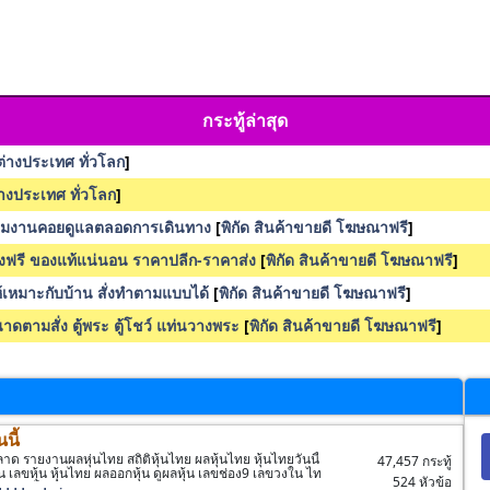
กระทู้ล่าสุด
นต่างประเทศ ทั่วโลก
]
ต่างประเทศ ทั่วโลก
]
ะทีมงานคอยดูแลตลอดการเดินทาง
[
พิกัด สินค้าขายดี โฆษณาฟรี
]
ส่งฟรี ของแท้แน่นอน ราคาปลีก-ราคาส่ง
[
พิกัด สินค้าขายดี โฆษณาฟรี
]
ให้เหมาะกับบ้าน สั่งทำตามแบบได้
[
พิกัด สินค้าขายดี โฆษณาฟรี
]
ดตามสั่ง ตู้พระ ตู้โชว์ แท่นวางพระ
[
พิกัด สินค้าขายดี โฆษณาฟรี
]
นี้
ตลาด รายงานผลหุ่นไทย สถิติหุ้นไทย ผลหุ้นไทย หุ้นไทยวันนี้
47,457 กระทู้
น เลขหุ้น หุ้นไทย ผลออกหุ้น ดูผลหุ้น เลขช่อง9 เลขวงใน ไท
524 หัวข้อ
 ประชาไลน์