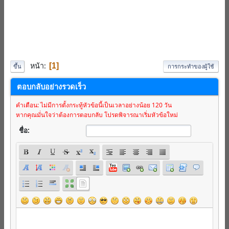
หน้า
1
ขึ้น
การกระทำของผู้ใช้
ตอบกลับอย่างรวดเร็ว
คำเตือน: ไม่มีการตั้งกระทู้หัวข้อนี้เป็นเวลาอย่างน้อย 120 วัน
หากคุณมั่นใจว่าต้องการตอบกลับ โปรดพิจารณาเริ่มหัวข้อใหม่
ชื่อ: