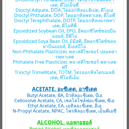
เลต
,
ดีไอเอ็นพี
Dioctyl Adipate, DOA, ไดออกทิลอะดิเปต, ดีโอเอ
Dioctyl Phthalate, DOP, ไดออกทิลพทาเลต, ดีโอพี
Dioctyl Terephthalate, DOTP, ไดออกทิลเทเรพทา
เลต, ดีโอทีพี
Epoxidized Soybean Oil, EPO, อีพอกซิไดซ์ซอยบีน
ออยล์, อีพีโอ
Epoxidized Soya Bean Oil, Eมีสติ, อีพอกซิไดซ์ซอย
ยาบีนออยล์, อีเอสบีโอ
Non-Phthalate Plasticizer, พลาสติไซเซอร์ ปลอดสา
รพทาเลต
Phthalate Free Plasticizer, พลาสติไซเซอร์ พทาเลต
ฟรี
Trioctyl Trimellitate, TOTM, ไตรออกทิลไตรเมลลิ
เทต, ทีโอทีเอ็ม
ACETATE, อะซีเตต, อาซีเตต
Butyl Acetate, BA, บิวทิลอะซีเตต, บีเอ
Cellosolve Acetate, CA, เซลโลโซล์ฟอะซีเตต, ซีเอ
Ethyl Acetate, EA, เอทิลอะซีเตต, อีเอ
N-Propyl Acetate, NPAC, โพรพิลอะซีเตต, เอ็นพีเอซี
ALCOHOL, แอลกอฮอล์
Benzyl Alcohol, เบนซิลแอลกอฮอล์