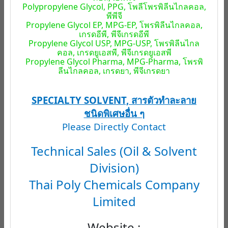
Polypropylene Glycol, PPG, โพลีโพรพิลีนไกลคอล,
พีพีจี
Propylene Glycol EP, MPG-EP, โพรพิลีนไกลคอล,
เกรดอีพี, พีจีเกรดอีพี
Propylene Glycol USP, MPG-USP, โพรพิลีนไกล
คอล, เกรดยูเอสพี, พีจีเกรดยูเอสพี
Propylene Glycol Pharma, MPG-Pharma, โพรพิ
ลีนไกลคอล, เกรดยา, พีจีเกรดยา
SPECIALTY SOLVENT, สารตัวทำละลาย
ชนิดพิเศษอื่น ๆ
Please Directly Contact
Technical Sales (Oil & Solvent
Division)
Thai Poly Chemicals Company
Limited
Website :