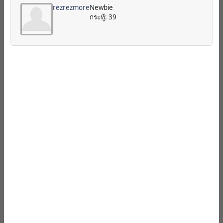
rezrezmore
Newbie
กระทู้: 39