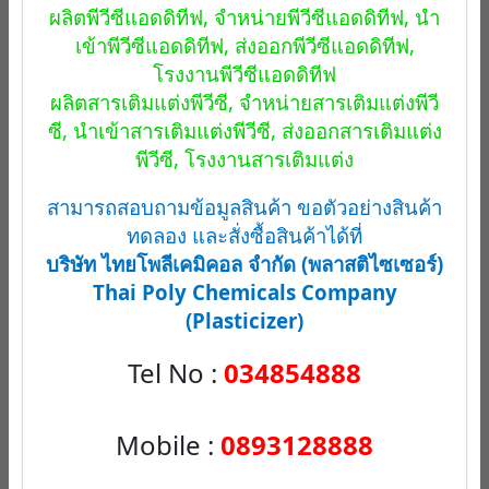
ผลิตพีวีซีแอดดิทีฟ, จำหน่ายพีวีซีแอดดิทีฟ, นำ
เข้าพีวีซีแอดดิทีฟ, ส่งออกพีวีซีแอดดิทีฟ,
โรงงานพีวีซีแอดดิทีฟ
ผลิตสารเติมแต่งพีวีซี, จำหน่ายสารเติมแต่งพีวี
ซี, นำเข้าสารเติมแต่งพีวีซี, ส่งออกสารเติมแต่ง
พีวีซี, โรงงานสารเติมแต่ง
สามารถสอบถามข้อมูลสินค้า ขอตัวอย่างสินค้า
ทดลอง และสั่งซื้อสินค้าได้ที่
บริษัท ไทยโพลีเคมิคอล จำกัด (พลาสติไซเซอร์)
Thai Poly Chemicals Company
(Plasticizer)
Tel No :
034854888
Mobile :
0893128888