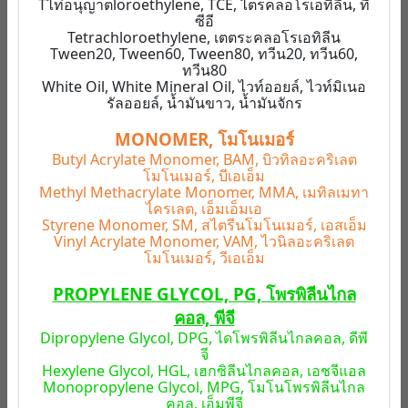
Tไท่อนุญาตloroethylene, TCE, ไตรคลอโรเอทิลีน, ที
ซีอี
Tetrachloroethylene, เตตระคลอโรเอทิลีน
Tween20, Tween60, Tween80, ทวีน20, ทวีน60,
ทวีน80
White Oil, White Mineral Oil, ไวท์ออยล์, ไวท์มิเนอ
รัลออยล์, น้ำมันขาว, น้ำมันจักร
MONOMER, โมโนเมอร์
Butyl Acrylate Monomer, BAM, บิวทิลอะคริเลต
โมโนเมอร์, บีเอเอ็ม
Methyl Methacrylate Monomer, MMA, เมทิลเมทา
ไครเลต, เอ็มเอ็มเอ
Styrene Monomer, SM, สไตรีนโมโนเมอร์, เอสเอ็ม
Vinyl Acrylate Monomer, VAM, ไวนิลอะคริเลต
โมโนเมอร์, วีเอเอ็ม
PROPYLENE GLYCOL, PG, โพรพิลีนไกล
คอล, พีจี
Dipropylene Glycol, DPG, ไดโพรพิลีนไกลคอล, ดีพี
จี
Hexylene Glycol, HGL, เฮกซิลีนไกลคอล, เอชจีแอล
Monopropylene Glycol, MPG, โมโนโพรพิลีนไกล
คอล, เอ็มพีจี