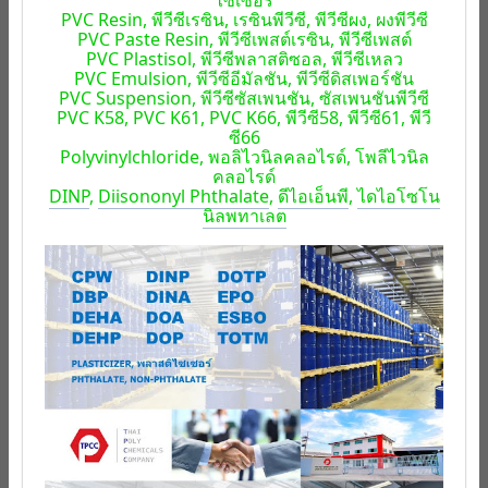
ไซเซอร์
PVC Resin, พีวีซีเรซิน, เรซินพีวีซี, พีวีซีผง, ผงพีวีซี
PVC Paste Resin, พีวีซีเพสต์เรซิน, พีวีซีเพสต์
PVC Plastisol, พีวีซีพลาสติซอล, พีวีซีเหลว
PVC Emulsion, พีวีซีอีมัลชัน, พีวีซีดิสเพอร์ชัน
PVC Suspension, พีวีซีซัสเพนชัน, ซัสเพนชันพีวีซี
PVC K58, PVC K61, PVC K66, พีวีซี58, พีวีซี61, พีวี
ซี66
Polyvinylchloride, พอลิไวนิลคลอไรด์, โพลีไวนิล
คลอไรด์
DINP
,
Diisononyl Phthalate
,
ดีไอเอ็นพี
,
ไดไอโซโน
นิลพทาเลต