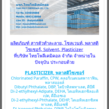
ผลิตภัณฑ์ สารตัวทำละลาย, โซลเวนท์, พลาสติ
ไซเซอร์, Solvent, Plasticizer
ที่บริษัท ไทยโพลีเคมิคอล จำกัด จำหน่ายใน
ปัจจุบัน ประกอบด้วย
PLASTICIZER, พลาสติไซเซอร์
Chlorinated Paraffin, CPW, คลอริเนตเนตพาราฟิน,
พลาสออยล์
Dibutyl Phthalate, DBP, ไดบิวทิลพทาเลต, ดีบีพี
Di-2-ethylhexyl-Adipate, DEHA, ไดเอทิลเฮกซิลอะดิ
เปต, ดีอีเอชเอ
Di-2-ethylhexyl-Phthalate, DEHP, ไดเอทิลเฮกซิลพ
ทาเลต, ดีอีเอชพี
Di-isononyl Phthalate,
DINP
,
ไดไอโซโนนิลพทา