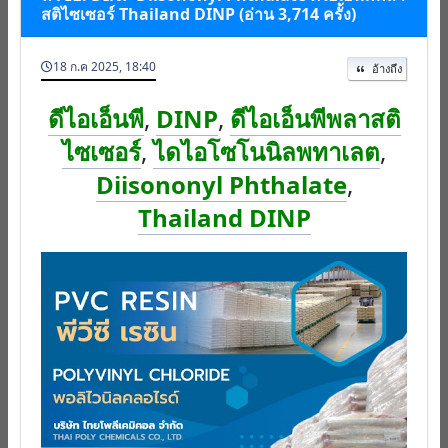
สติไซเซอร์ Thailand DINP (อ่าน 3,714 ครั้ง)
18 ก.ค 2025, 18:40
อ้างถึง
ดีไอเอ็นพี
,
DINP
,
ดีไอเอ็นพีพลาสติ
ไซเซอร์
,
ไดไอโซโนนิลพทาเลต
,
Diisononyl Phthalate
,
Thailand DINP