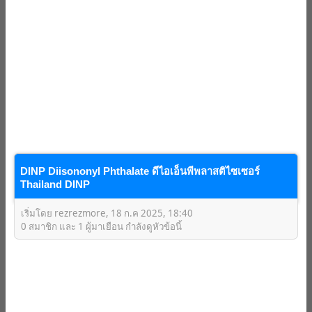
DINP Diisononyl Phthalate ดีไอเอ็นพีพลาสติไซเซอร์
Thailand DINP
เริ่มโดย rezrezmore, 18 ก.ค 2025, 18:40
0 สมาชิก และ 1 ผู้มาเยือน กำลังดูหัวข้อนี้