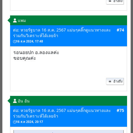
อ้างถึง
แพม
ต่อ: หวยรัฐบาล 16 ส.ค. 2567 แม่นๆคลิ๊กดูแนวทางและ
#74
ร่วมกันวิเคราะห์ได้เลยจ้า
16 ส.ค 2024, 17:48
รอนอยปก อ.ลองแลค่ะ
ขอบคุณค่ะ
อ้างถึง
อัน อัน
ต่อ: หวยรัฐบาล 16 ส.ค. 2567 แม่นๆคลิ๊กดูแนวทางและ
#75
ร่วมกันวิเคราะห์ได้เลยจ้า
16 ส.ค 2024, 20:17