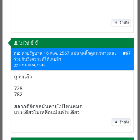
อ้างถึง
ไม่ใช่ ขี้ ขี้
ต่อ: หวยรัฐบาล 16 ส.ค. 2567 แม่นๆคลิ๊กดูแนวทางและ
#67
ร่วมกันวิเคราะห์ได้เลยจ้า
16 ส.ค 2024, 15:45
กูว่าแล้ว
728
782
สลากดิจิตอลมันหายไปไหนหมด
แปปเดียวไม่เหลือแม้แต่ใบเดียว
อ้างถึง