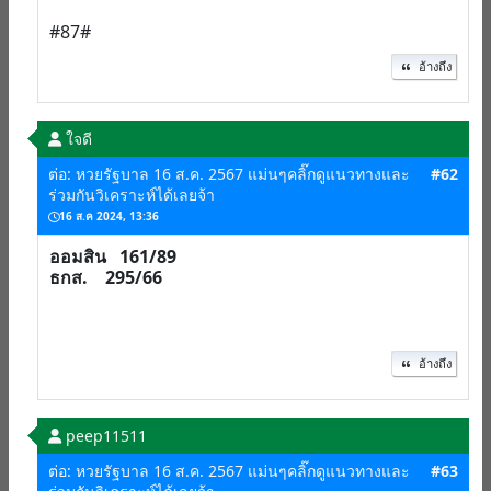
#87#
อ้างถึง
ใจดี
ต่อ: หวยรัฐบาล 16 ส.ค. 2567 แม่นๆคลิ๊กดูแนวทางและ
#62
ร่วมกันวิเคราะห์ได้เลยจ้า
16 ส.ค 2024, 13:36
ออมสิน​ 161/89
ธกส. 295/66
อ้างถึง
peep11511
ต่อ: หวยรัฐบาล 16 ส.ค. 2567 แม่นๆคลิ๊กดูแนวทางและ
#63