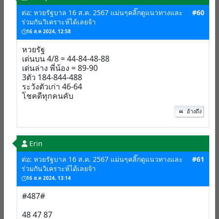
ต่อ: หวยรัฐบาล 16 ส.ค. 2567 แม่นๆคลิ๊กดูแนวทางและ
#60
ร่วมกันวิเคราะห์ได้เลยจ้า
16 ส.ค 2024, 12:58
หวยรัฐ
เด่นบน 4/8 = 44-84-48-88
เด่นล่าง พี่น้อง = 89-90
3ตัว 184-844-488
ระวังตัวเก่า 46-64
โชคดีทุกคนคับ
อ้างถึง
Erin
ต่อ: หวยรัฐบาล 16 ส.ค. 2567 แม่นๆคลิ๊กดูแนวทางและ
#61
ร่วมกันวิเคราะห์ได้เลยจ้า
16 ส.ค 2024, 13:14
#487#
48 47 87