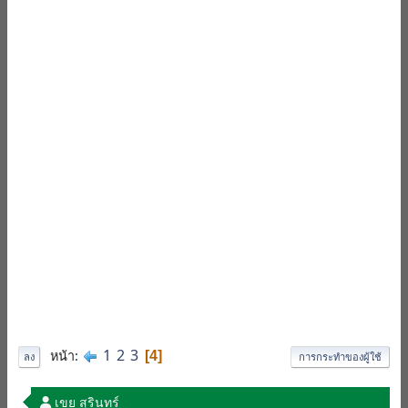
1
2
3
หน้า
4
ลง
การกระทำของผู้ใช้
เขย สุรินทร์