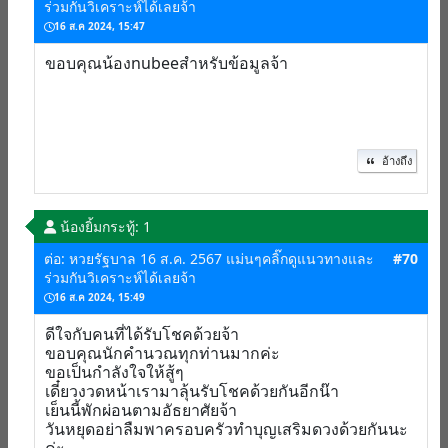
ร่วมกันวิเคราะห์ได้เลยจ้า
16 ส.ค 2024, 15:47
ขอบคุณน้องnubeeสำหรับข้อมูลจ้า
อ้างถึง
น้องยิ้ม
กระทู้: 1
ต่อ: หวยรัฐบาล 16 ส.ค. 2567 แม่นๆคลิ๊กดูแนวทางและ
#70
ร่วมกันวิเคราะห์ได้เลยจ้า
16 ส.ค 2024, 15:49
ดีใจกับคนที่ได้รับโชคด้วยจ้า
ขอบคุณนักคำนวณทุกท่านมากค่ะ
ขอเป็นกำลังใจให้สู้ๆ
เดี๋ยวงวดหน้าเรามาลุ้นรับโชคด้วยกันอีกน๊า
เย็นนี้พักผ่อนตามอัธยาศัยจ้า
วันหยุดอย่าลืมพาครอบครัวทำบุญเสริมดวงด้วยกันนะ