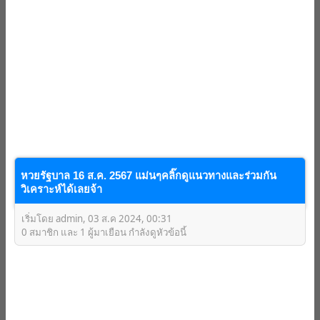
หวยรัฐบาล 16 ส.ค. 2567 แม่นๆคลิ๊กดูแนวทางและร่วมกัน
วิเคราะห์ได้เลยจ้า
เริ่มโดย admin, 03 ส.ค 2024, 00:31
0 สมาชิก และ 1 ผู้มาเยือน กำลังดูหัวข้อนี้