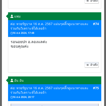
อ้างถึง
แพม
ต่อ: หวยรัฐบาล 16 ส.ค. 2567 แม่นๆคลิ๊กดูแนวทางและ
#74
ร่วมกันวิเคราะห์ได้เลยจ้า
16 ส.ค 2024, 17:48
รอนอยปก อ.ลองแลค่ะ
ขอบคุณค่ะ
อ้างถึง
อัน อัน
ต่อ: หวยรัฐบาล 16 ส.ค. 2567 แม่นๆคลิ๊กดูแนวทางและ
#75
ร่วมกันวิเคราะห์ได้เลยจ้า
16 ส.ค 2024, 20:17