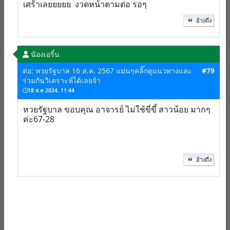
เศร้าเลยยยยย งวดหน้าตามต่อ รอๆ
อ้างถึง
นัองเอริ์น
ต่อ: หวยรัฐบาล 16 ส.ค. 2567 แม่นๆคลิ๊กดูแนวทางและ
#79
ร่วมกันวิเคราะห์ได้เลยจ้า
18 ส.ค 2024, 11:44
หวยรัฐบาล ขอบคุณ อาจารย์ ไม่ใช้ขี่ขึ้ สาวน้อย มากๆ
ค่ะ67-28
อ้างถึง