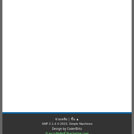
ช่วยเหลือ
|
ขึ้น ▲
SMF 2.1.4 © 2023
,
Simple Machines
Design by CoderBlitz
© สงวนลิขสิทธิ์ Prachaline.com