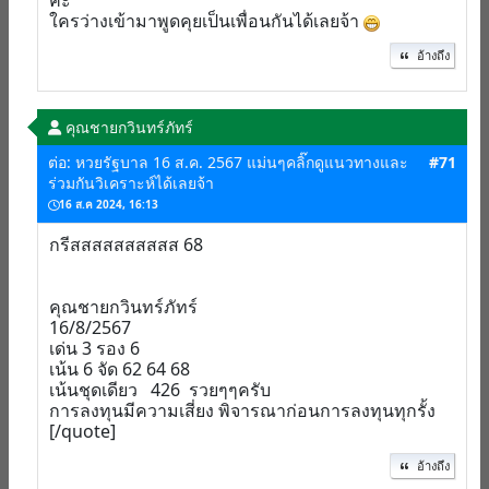
ค่ะ
ใครว่างเข้ามาพูดคุยเป็นเพื่อนกันได้เลยจ้า
อ้างถึง
คุณชายกวินทร์ภัทร์
ต่อ: หวยรัฐบาล 16 ส.ค. 2567 แม่นๆคลิ๊กดูแนวทางและ
#71
ร่วมกันวิเคราะห์ได้เลยจ้า
16 ส.ค 2024, 16:13
กรีสสสสสสสสสส 68
คุณชายกวินทร์ภัทร์
16/8/2567
เด่น 3 รอง 6
เน้น 6 จัด 62 64 68
เน้นชุดเดียว 426 รวยๆๆครับ
การลงทุนมีความเสี่ยง พิจารณาก่อนการลงทุนทุกรั้ง
[/quote]
อ้างถึง