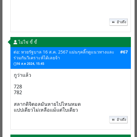
อ้างถึง
ไม่ใช่ ขี้ ขี้
ต่อ: หวยรัฐบาล 16 ส.ค. 2567 แม่นๆคลิ๊กดูแนวทางและ
#67
ร่วมกันวิเคราะห์ได้เลยจ้า
16 ส.ค 2024, 15:45
กูว่าแล้ว
728
782
สลากดิจิตอลมันหายไปไหนหมด
แปปเดียวไม่เหลือแม้แต่ใบเดียว
อ้างถึง