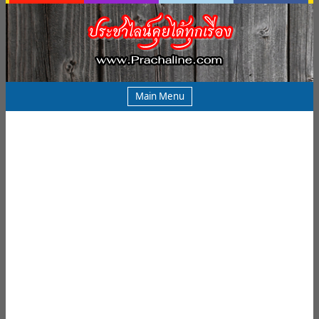
Main Menu