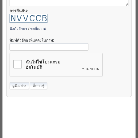
การยืนยัน:
ฟังตัวอักษร
/
ขออีกภาพ
พิมพ์ตัวอักษรที่แสดงในภาพ: