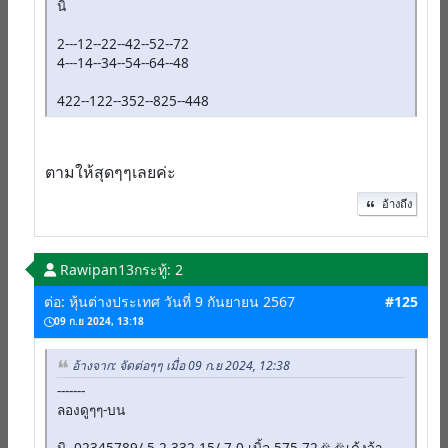
นิ
2---12--22--42--52--72
4---14--34--54--64--48
422--122--352--825--448
ตามให้สุดๆๆเลยค่ะ
อ้างถึง
Rawipan13
กระทู้: 2
ต่อ: หุ้นต่างประเทศ วันที่ 9 กันยายน 2567
#125
09 ก.ย 2024, 13:18
อ้างจาก: จัดต่อๆๆ เมื่อ 09 ก.ย 2024, 12:38
-------
ลองดูๆๆ-บน
นิ--02345789/-5-2-332-15/-7-0-เบิ้ล-575-72🎉🎉เด้งจ้า