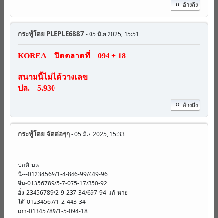
อ้างถึง
กระทู้โดย
PLEPLE6887
- 05 มิ.ย 2025, 15:51
KOREA ปิดตลาดที่ 094 + 18
สนามนี้ไม่ได้วางเลข
ปล. 5,930
อ้างถึง
กระทู้โดย
จัดต่อๆๆ
- 05 มิ.ย 2025, 15:33
---
ปกติ-บน
นิ---01234569/1-4-846-99/449-96
จีน-01356789/5-7-075-17/350-92
ฮั่ง-23456789/2-9-237-34/697-94-แก้-หาย
ไต้-01234567/1-2-443-34
เกา-01345789/1-5-094-18