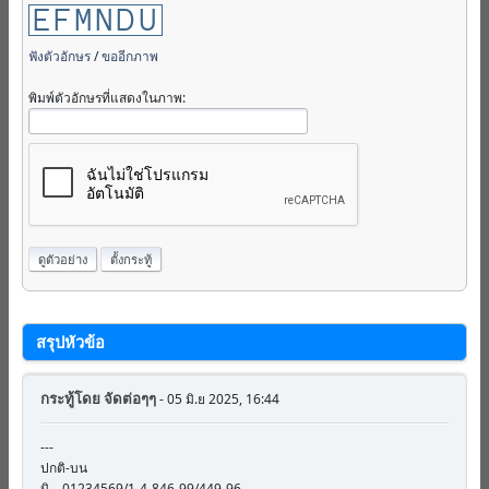
ฟังตัวอักษร
/
ขออีกภาพ
พิมพ์ตัวอักษรที่แสดงในภาพ:
สรุปหัวข้อ
กระทู้โดย
จัดต่อๆๆ
- 05 มิ.ย 2025, 16:44
---
ปกติ-บน
นิ---01234569/1-4-846-99/449-96