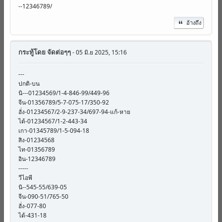
--12346789/
อ้างถึง
กระทู้โดย
จัดต่อๆๆ
- 05 มิ.ย 2025, 15:16
---
ปกติ-บน
นิ---01234569/1-4-846-99/449-96
จีน-01356789/5-7-075-17/350-92
ฮั่ง-01234567/2-9-237-34/697-94-แก้-หาย
ไต้-01234567/1-2-443-34
เกา-01345789/1-5-094-18
สิง-01234568
ไท-01356789
อิน-12346789
-----
วีไอพี
นิ--545-55/639-05
จีน-090-51/765-50
ฮั่ง-077-80
ไต้-431-18