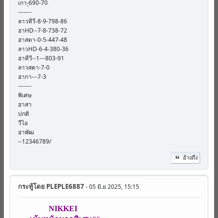
เกา-ุ690-70
-------
ลาวทีวี-8-9-798-86
ฮาHD--7-8-738-72
ฮาสตา-0-5-447-48
ลาวHD-6-4-380-36
ฮาทีวี--1---803-91
ลาวสตา-7-0
ฮากา---7-3
-------
พิเศษ
ฮาสา
ปกติ
วีไอ
ฮาพัฒ
--12346789/
อ้างถึง
กระทู้โดย
PLEPLE6887
- 05 มิ.ย 2025, 15:15
NIKKEI