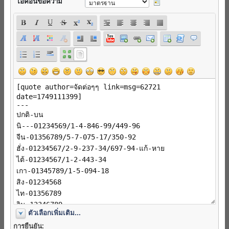
ไอค่อนข้อความ
ตัวเลือกเพิ่มเติม...
การยืนยัน: