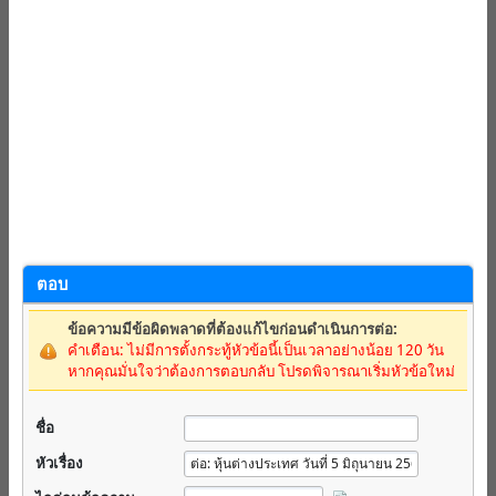
ตอบ
ข้อความมีข้อผิดพลาดที่ต้องแก้ไขก่อนดำเนินการต่อ:
คำเตือน: ไม่มีการตั้งกระทู้หัวข้อนี้เป็นเวลาอย่างน้อย 120 วัน
หากคุณมั่นใจว่าต้องการตอบกลับ โปรดพิจารณาเริ่มหัวข้อใหม่
ชื่อ
หัวเรื่อง