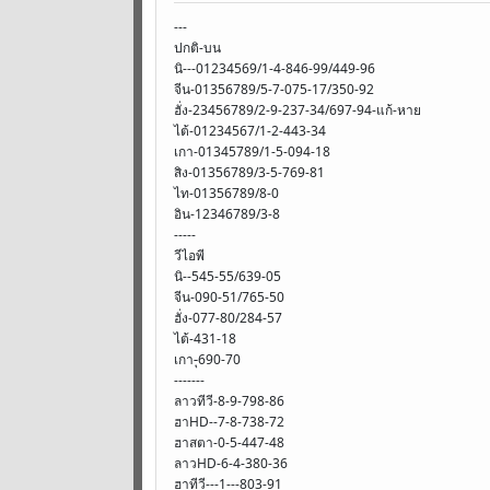
---
ปกติ-บน
นิ---01234569/1-4-846-99/449-96
จีน-01356789/5-7-075-17/350-92
ฮั่ง-23456789/2-9-237-34/697-94-แก้-หาย
ไต้-01234567/1-2-443-34
เกา-01345789/1-5-094-18
สิง-01356789/3-5-769-81
ไท-01356789/8-0
อิน-12346789/3-8
-----
วีไอพี
นิ--545-55/639-05
จีน-090-51/765-50
ฮั่ง-077-80/284-57
ไต้-431-18
เกา-ุ690-70
-------
ลาวทีวี-8-9-798-86
ฮาHD--7-8-738-72
ฮาสตา-0-5-447-48
ลาวHD-6-4-380-36
ฮาทีวี---1---803-91