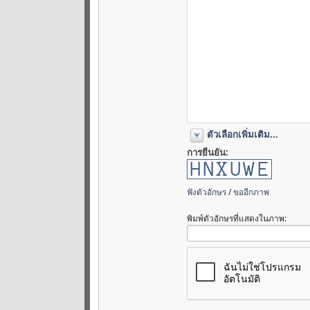
ตัวเลือกเพิ่มเติม...
การยืนยัน:
ฟังตัวอักษร
/
ขออีกภาพ
พิมพ์ตัวอักษรที่แสดงในภาพ: