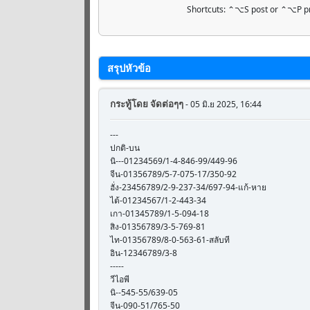
Shortcuts: ⌃⌥S post or ⌃⌥P p
สรุปหัวข้อ
กระทู้โดย
จัดต่อๆๆ
- 05 มิ.ย 2025, 16:44
---
ปกติ-บน
นิ---01234569/1-4-846-99/449-96
จีน-01356789/5-7-075-17/350-92
ฮั่ง-23456789/2-9-237-34/697-94-แก้-หาย
ไต้-01234567/1-2-443-34
เกา-01345789/1-5-094-18
สิง-01356789/3-5-769-81
ไท-01356789/8-0-563-61-สลับที
อิน-12346789/3-8
-----
วีไอพี
นิ--545-55/639-05
จีน-090-51/765-50