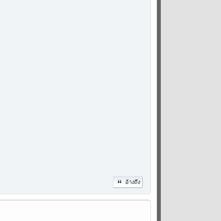
อ้างถึง