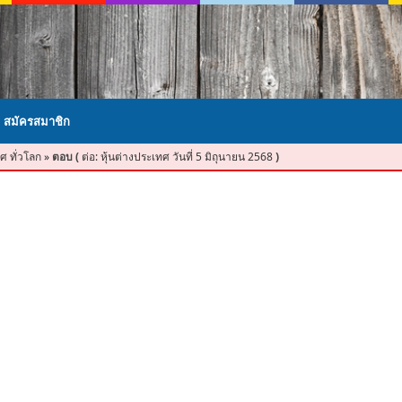
สมัครสมาชิก
ศ ทั่วโลก
»
ตอบ (
ต่อ: หุ้นต่างประเทศ วันที่ 5 มิถุนายน 2568
)