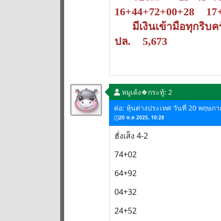
16+44+72+00+28 17
มีเงินเข้ามือทุกริบค
ปล. 5,673
หมูเด้ง🍀
กระทู้: 2
ต่อ: หุ้นต่างประเทศ วันที่ 20 พฤษภ
20 พ.ค 2025, 10:28
ฮั่งเส็ง 4-2
74+02
64+92
04+32
24+52