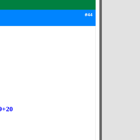
#44
29+20