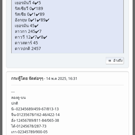
เยอรมันวี 4✔️5
รัสเซียวี 0✔️189
รัสเซีย 0✔️1✔️89
อังกฤษ 0✔️1✔️89✔️
เยอรมัน 45✔️
ลาวกา 245✔️7
ดาววี 12✔️7✔️8✔️
ดาวสตาร์ 45
ดาวปกติ 2457
อ้างถึง
กระทู้โดย
จัดต่อๆๆ
- 14 พ.ค 2025, 16:31
---
ลองดู-บน
ปกติ
นิ--02345689/459-67/813-13
จีน-01235678/162-46/422-14
ฮั่ง-12456789/811-84/065-38
ไต้-01245678/287-73
เกา-02345789/900-05