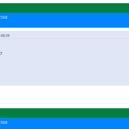
 2568
, 08:39
37
 2568