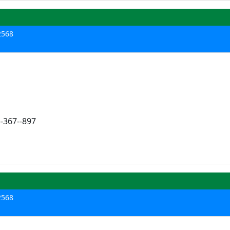
 2568
--367--897
 2568