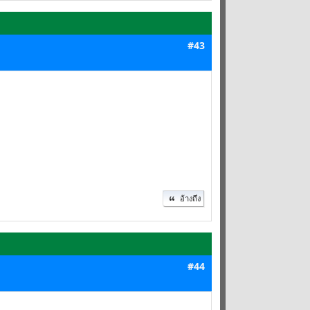
#43
อ้างถึง
#44