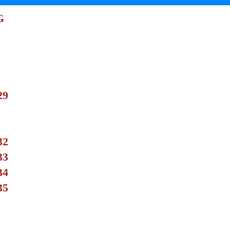
G
29
32
33
34
35