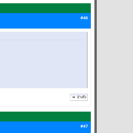
#46
อ้างถึง
#47