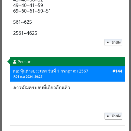
49--40--41--59
69--60--61--50--51
561--625
2561--4625
อ้างถึง
Peesan
ต่อ: หุ้นต่างประเทศ วันที่ 1 กรกฏาคม 2567
#144
01 ก.ค 2024, 20:27
ลาวพัฒครบจบที่เดียวอีกแล้ว
อ้างถึง