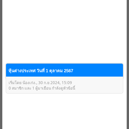
หุ้นต่างประเทศ วันที่ 1 ตุลาคม 2567
เริ่มโดย น้องเก่ง., 30 ก.ย 2024, 15:09
0 สมาชิก และ 1 ผู้มาเยือน กำลังดูหัวข้อนี้