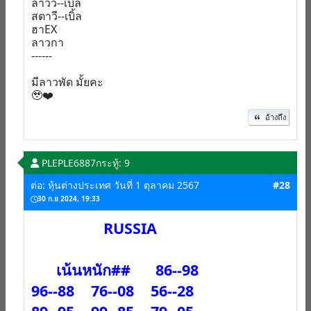
ลาววี--เบิ้ล
สตาวี--เบิ้ล
ฮาEX
ลาวกา
------
มีลาวพัด มั้ยคะ
🥹❤️
อ้างถึง
PLEPLE6887
กระทู้: 9
ต่อ: หุ้นต่างประเทศ วันที่ 1 ตุลาคม 2567
#28
30 ก.ย 2024, 19:33
RUSSIA
เน้นหนัก## 86--98
96--88 76--08 56--28