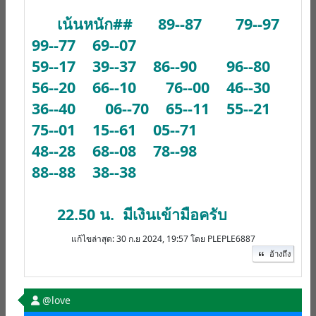
เน้นหนัก## 89--87 79--97
99--77 69--07
59--17 39--37 86--90 96--80
56--20 66--10 76--00 46--30
36--40 06--70 65--11 55--21
75--01 15--61 05--71
48--28 68--08 78--98
88--88 38--38
22.50 น. มีเงินเข้ามือครับ
แก้ไขล่าสุด
: 30 ก.ย 2024, 19:57 โดย PLEPLE6887
อ้างถึง
@love