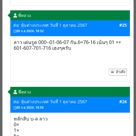
พี่หลวง
ต่อ: หุ้นต่างประเทศ วันที่ 1 ตุลาคม 2567
#25
30 ก.ย 2024, 18:52
ลาว เด่นรูด 000--01-06-07 กัน.6=76-16 เน้นๆ 01 ++
601-607-701-716 เฮงๆครับ
อ้างถึง
พี่หลวง
ต่อ: หุ้นต่างประเทศ วันที่ 1 ตุลาคม 2567
#26
30 ก.ย 2024, 18:55
หลักสิบ บ-ล ลาว
0×
1×