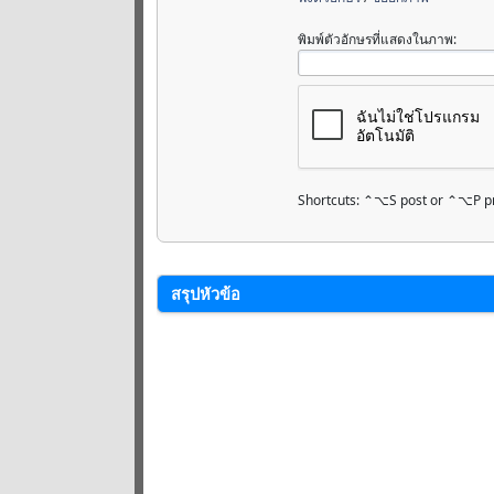
พิมพ์ตัวอักษรที่แสดงในภาพ:
Shortcuts: ⌃⌥S post or ⌃⌥P p
สรุปหัวข้อ