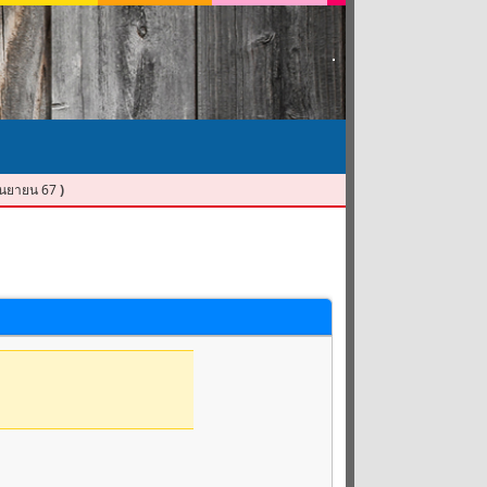
 กันยายน 67
)