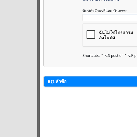
พิมพ์ตัวอักษรที่แสดงในภาพ:
Shortcuts: ⌃⌥S post or ⌃⌥P p
สรุปหัวข้อ