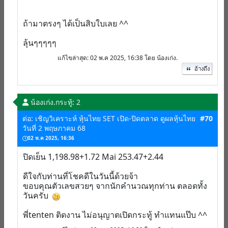
ถ้ามาตรงๆ ได้เป็นสิบใบเลย ^^
ลุ้นๆๆๆๆๆ
แก้ไขล่าสุด
: 02 พ.ค 2025, 16:38 โดย น้องเก่ง.
อ้างถึง
น้องเก่ง.
กระทู้: 2
ต่อ: เชิญวิเคราะห์ หุ้นไทย SET เปิด-ปิดตลาด ดูผลหุ้นไทย
#70
วันที่ 2 พฤษภาคม 68
02 พ.ค 2025, 16:36
ปิดเย็น 1,198.98+1.72 Mai 253.47+2.44
ดีใจกับท่านที่โชคดีในวันนี้ด้วยจ้า
ขอบคุณตัวเลขสวยๆ จากนักคำนวณทุกท่าน ตลอดทั้ง
วันครับ
พี่tenten ติดงาน ไม่อนุญาตเปิดกระทู้ ทำแทนแป๊บ ^^