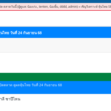
ปิด ตลาดวันนี้
(ผู้ดูแล:
น้องเก่ง.
,
tenten
,
น้องยิ้ม
,
dddd
,
admin
)
»
เชิญวิเคราะห์ หุ้นไทย S
้นไทย วันที่ 24 กันยายน 68
-ปิดตลาด ดูผลหุ้นไทย วันที่ 24 กันยายน 68
มาลี ชาปีไหน