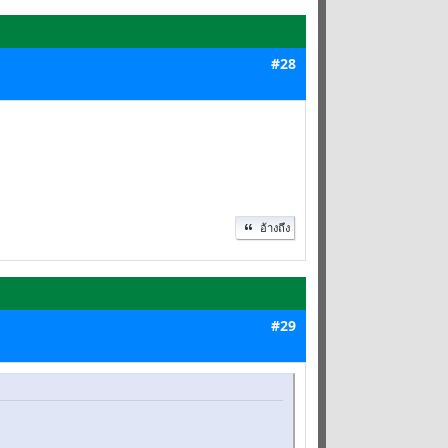
#28
อ้างถึง
#29