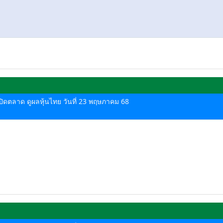
ด-ปิดตลาด ดูผลหุ้นไทย วันที่ 23 พฤษภาคม 68