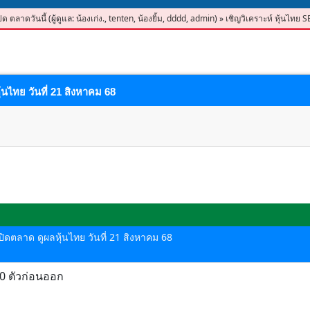
ปิด ตลาดวันนี้
(ผู้ดูแล:
น้องเก่ง.
,
tenten
,
น้องยิ้ม
,
dddd
,
admin
)
»
เชิญวิเคราะห์ หุ้นไทย S
้นไทย วันที่ 21 สิงหาคม 68
-ปิดตลาด ดูผลหุ้นไทย วันที่ 21 สิงหาคม 68
10 ตัวก่อนออก