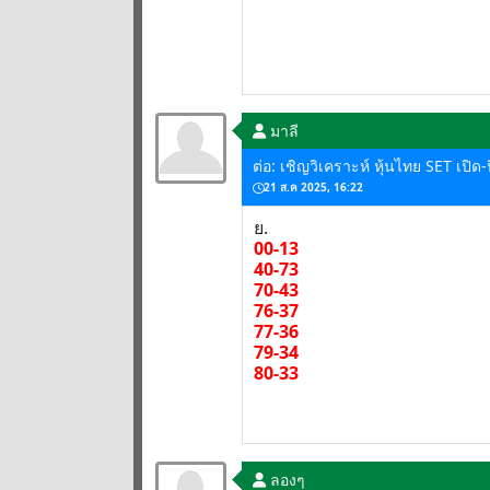
มาลี
ต่อ: เชิญวิเคราะห์ หุ้นไทย SET เปิด
21 ส.ค 2025, 16:22
ย.
00-13
40-73
70-43
76-37
77-36
79-34
80-33
ลองๆ